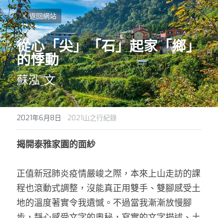
返回網站
從心「尖」「石」起家「鄉」
的悸動
蘇泓ˍ文
2021年6月8日
·
2021山之行紀錄
揭開泰雅家園的面紗
正值新冠肺炎疫情嚴峻之際，本來上山走訪的課
程也滾動式調整，沒能真正用雙手、雙腳感受土
地的溫度著實令我遺憾。不過當我漸漸放慢腳
步，靜心感受文字的奧秘，寫實的文字描述、土