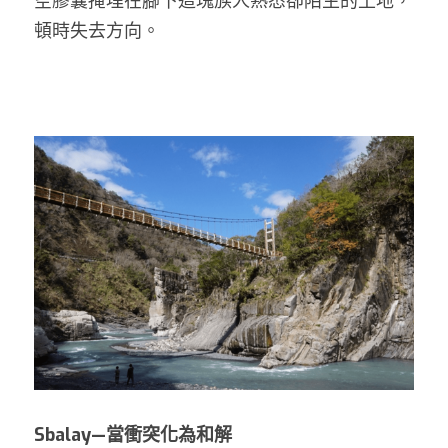
空膠囊掩埋在腳下這塊族人熟悉卻陌生的土地，
頓時失去方向。
Sbalay—當衝突化為和解