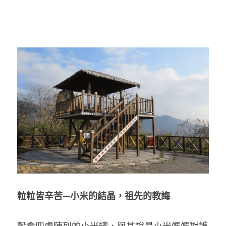
粒粒皆辛苦—小米的結晶，祖先的教誨