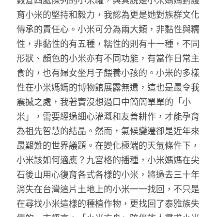
穀倉四處陳列的小米罐，與其說是小米媽媽對護
育小米的堅持和毅力，我認為更是她對族群文化
傳承的責任心。小米可分為兩大類，非黏性與糯
性，非黏性的有五種，糯性的則有十一種，不同
形狀、顏色的小米亦有不同功能，有當作日常主
食的，也有婦女坐月子餵養小孩的。小米的多樣
性在小米媽媽的博物館展露無遺，這也是最令我
震撼之處，我著實沒想過口中簡簡單單的「小
米」，需要經過細心灌溉和友善耕作，才能孕育
為祖先智慧的結晶。然而，氣候變遷卻是近年來
最艱難的世界議題。在變化極端的天氣條件下，
小米該如何適應？九宮格的播種，小米媽媽在尖
石後山用心復育各式各樣的小米，將過去三十年
消失在台灣這片土地上的小米一一找回，不只是
在尋找小米這樣的種植作物，更找回了泰雅族失