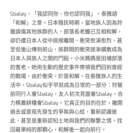
Sbalay，「我認同你，你也認同我」，泰雅語
「和解」之意。日本殖民時期，當地族人因為狩
獵誤傷其他族群的人，部落長老雖已互相和解，
卻仍遭日本人從中挑撥離間，衝突愈演愈烈，甚
至從後山傳到前山，族群間的衝突逐漸擴散成為
日本人與族人之間的鬥毆。小米媽媽是田埔部落
的耆老，她用生動的歷史事件帶領我們回到曾經
的戰場，由於衝突，於是和解。在泰雅族人的生
活中，Sbalay似乎早就成為日常的一部分：狩獵
前同行人會Sbalay，友人初次見面會Sbalay，合
力務農耕種會Sbalay。它真正的目的在於，撇開
過去或是祖先發生的爭執與心結，重新認識彼
此，甚至是重新認知土地與我們的聯繫之情，找
回最單純的那顆心，和解後一起向前行。