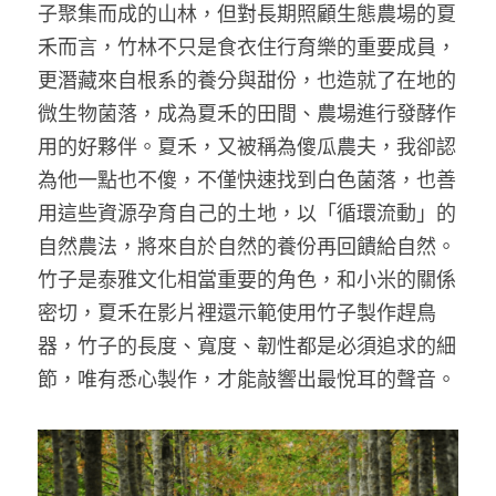
子聚集而成的山林，但對長期照顧生態農場的夏
禾而言，竹林不只是食衣住行育樂的重要成員，
更潛藏來自根系的養分與甜份，也造就了在地的
微生物菌落，成為夏禾的田間、農場進行發酵作
用的好夥伴。夏禾，又被稱為傻瓜農夫，我卻認
為他一點也不傻，不僅快速找到白色菌落，也善
用這些資源孕育自己的土地，以「循環流動」的
自然農法，將來自於自然的養份再回饋給自然。
竹子是泰雅文化相當重要的角色，和小米的關係
密切，夏禾在影片裡還示範使用竹子製作趕鳥
器，竹子的長度、寬度、韌性都是必須追求的細
節，唯有悉心製作，才能敲響出最悅耳的聲音。 