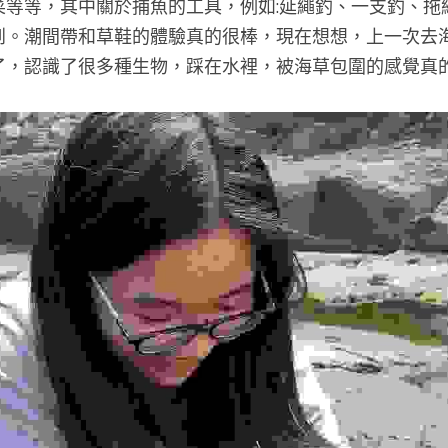
菜等等，其中關於捕魚的工具，例如:延繩釣、一支釣、拖
到。潮間帶和草鞋的體驗真的很棒，現在想想，上一次去
了，認識了很多種生物，踩在水裡，被海草包圍的感覺真