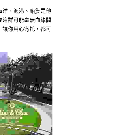
海洋、漁港、船隻是他
會這群可能毫無血緣關
，讓你用心寄托，都可