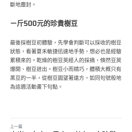
斷地塵封。
ㄧ斤
500
元的珍貴樹豆
最後採樹豆初體驗，先學會判斷可以採收的樹豆
狀態，看著夏禾敏捷迅速地手勢，想必也是經驗
累積來的。乾燥的樹豆莢經人的採摘，倏然豆莢
爆開、樹豆迸出。樹豆小而精巧，體積大概只有
黑豆的一半，從樹豆園望著遠方，如同句號般地
為這週活動畫下句點。
上一篇