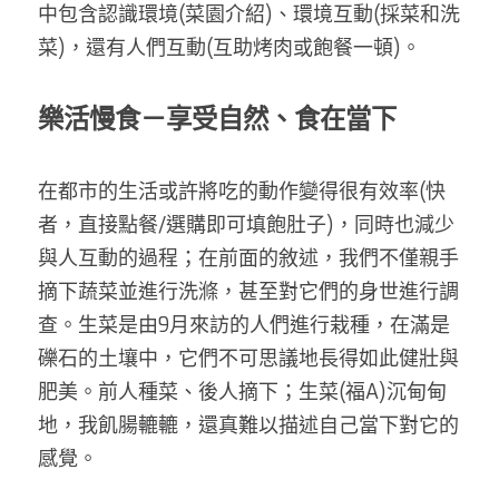
中包含認識環境(菜園介紹)、環境互動(採菜和洗
菜)，還有人們互動(互助烤肉或飽餐一頓)。
樂活慢食－享受自然、食在當下
在都市的生活或許將吃的動作變得很有效率(快
者，直接點餐/選購即可填飽肚子)，同時也減少
與人互動的過程；在前面的敘述，我們不僅親手
摘下蔬菜並進行洗滌，甚至對它們的身世進行調
查。生菜是由9月來訪的人們進行栽種，在滿是
礫石的土壤中，它們不可思議地長得如此健壯與
肥美。前人種菜、後人摘下；生菜(福A)沉甸甸
地，我飢腸轆轆，還真難以描述自己當下對它的
感覺。