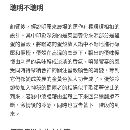
聰明不聰明
飽餐後，經說明原來農場的運作有種環環相扣的
設計。其中印象深刻的是菜園養份來源部分是雞
蛋的蛋殼，將曬乾的蛋殼放入鍋中不斷地進行碾
壓和翻攪，蛋殼在高溫的烹煮下，飄出的蛋味慢
慢由刺鼻的臭味轉成淡淡的香氣，嗅覺饗宴的感
受同時得聚精會神的關注蛋殼顏色的轉變，等到
它們都變成美麗的金黃色就大功告成了。蛋殼冷
卻後加入神秘的醋兩者的相遇似乎歌頌著彼此的
到來，容器中液體藉由蛋殼上下來回奔騰翻攪不
斷，激情後的冷靜，同時也宣告著下一階段的到
來。