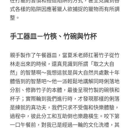
在打獵的習慣和搭造陷阱的方式，甚至見識到各
式各樣的陷阱因應著獵人欲捕捉的獵物而有所調
整。
手工器皿－竹筷、竹碗與竹杯
親手製作了午餐器皿，當夏禾老師扛著竹子從竹
林走出來的時候，還真見識到所謂「取之大自
然」的智慧啊～我想這就是與大自然共處數十年
體悟到的智慧吧～他一派輕鬆地講解同時俐落地
分割、修飾竹子的本體，最後呈現竹製的碗筷和
杯子；實際輪到我們進行時，才發現那樣的俐落
是練就的真功夫，我們只求不受傷和快樂體驗，
過程中，彼此分工和互助倒也樂趣橫生。咬下第
一口午餐前，對我已是經過一輪的文化洗禮，其