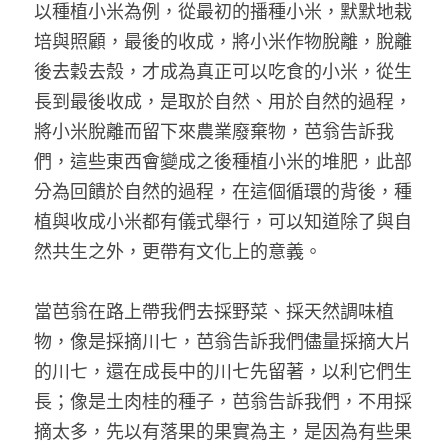
以種植小米為例，從最初的播種小米，默默地栽
培與照顧，最後的收成，將小米作物脫離，脫離
後去穀去殼，才成為真正可以吃食的小米，從生
長到最後收成，是取於自然、用於自然的過程，
將小米脫離而留下來農業廢棄物，芭翁告訴我
們，這些東西會變成之後種植小米的堆肥，此部
分為回饋於自然的過程，在這個循環的背後，種
植與收成小米都有儀式舉行，可以知道除了與自
然共生之外，更帶有文化上的意義。
當芭翁在路上帶我們去採野菜、採天然調味植
物，像是採摘川七，芭翁告訴我們儘量採摘大片
的川七，還在成長中的川七先留著，以利它們生
長；像是土肉桂的種子，芭翁告訴我們，不用採
摘太多，先以有落果的果實為主，是因為有些果