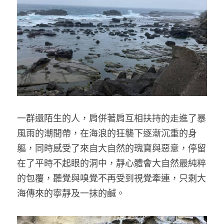
一群還陌生的人，肩併著肩互相扶持的走進了暴
風雨的潮間帶，在海浪的狂襲下逐漸沉重的身
軀，同時感受了來自大自然的瑰寶與惡意，停留
在了平時不起眼的洞中，靜心體會大自然最純粹
的包覆，聽覺與嗅覺不再受到視覺牽連，只剩大
海傳來的寧靜及一抹的鹹。