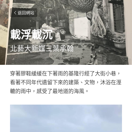
返回網站
載浮載沉
北藝大新媒三葉承翰
穿著膠鞋緩緩在下著雨的基隆行經了大街小巷，
看著不同年代遺留下來的建築、文物，沐浴在溼
轆的雨中，感受了最地道的海風。