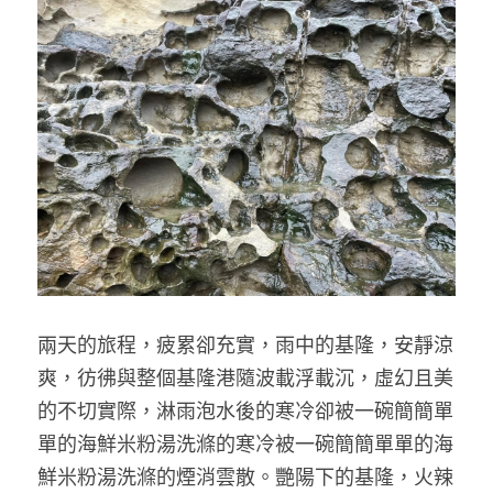
兩天的旅程，疲累卻充實，雨中的基隆，安靜涼
爽，彷彿與整個基隆港隨波載浮載沉，虛幻且美
的不切實際，淋雨泡水後的寒冷卻被一碗簡簡單
單的海鮮米粉湯洗滌的寒冷被一碗簡簡單單的海
鮮米粉湯洗滌的煙消雲散。艷陽下的基隆，火辣