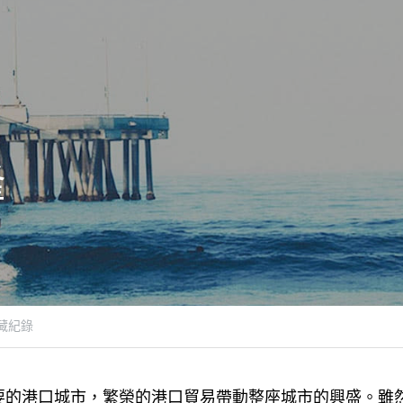
隆
之藏紀錄
要的港口城市，繁榮的港口貿易帶動整座城市的興盛。雖