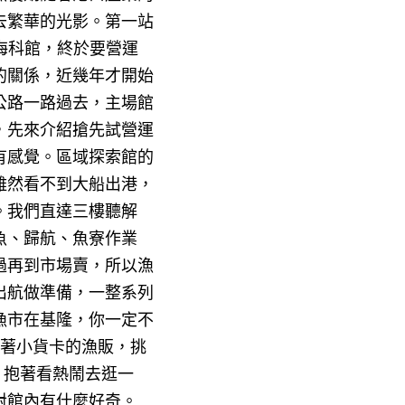
去繁華的光影。第一站
海科館，終於要營運
的關係，近幾年才開始
公路一路過去，主場館
，先來介紹搶先試營運
有感覺。區域探索館的
雖然看不到大船出港，
。我們直達三樓聽解
魚、歸航、魚寮作業
過再到市場賣，所以漁
出航做準備，一整系列
漁市在基隆，你一定不
著小貨卡的漁販，挑
，抱著看熱鬧去逛一
對館內有什麼好奇。