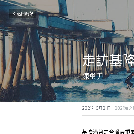
返回網站
走訪基
陳璽尹
2021年6月21日
·
2021海
基隆港曾是台灣最重