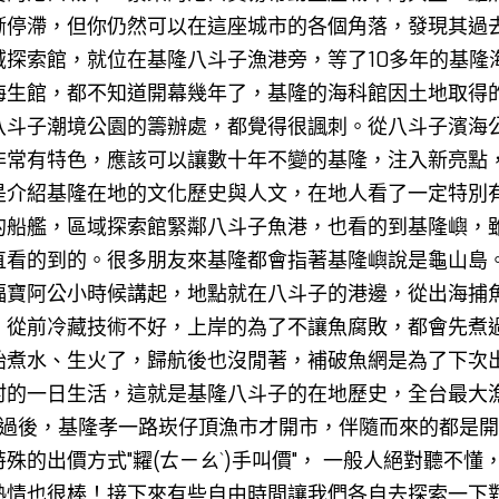
漸停滯，但你仍然可以在這座城市的各個角落，發現其過
域探索館
，就位在基隆八斗子漁港旁，
等了10多年的基隆
海生館
，都不知道開幕幾年了，基隆的海科館因土地取得
八斗子潮境公園
的籌辦處，都覺得很諷刺。從八斗子濱海
非常有特色，應該可以讓數十年不變的基隆，注入新亮點
是介紹基隆在地的文化歷史與人文，在地人看了一定特別
的船艦
，
區域探索館緊鄰八斗子魚港，也看的到基隆嶼，
直看的到的。很多朋友來基隆都會指著基隆嶼說是龜山島
福寶阿公小時候講起，地點就在八斗子的港邊，從出海捕
，
從前冷藏技術不好，上岸的為了不讓魚腐敗，都會先煮
始煮水、生火了，
歸航後也沒閒著，補破魚網是為了下次
村的一日生活，這就是基隆八斗子的在地歷史，全台最大
點過後，基隆孝一路
崁仔頂漁市
才開市，伴隨而來的都是開
殊的出價方式"糶(ㄊㄧㄠˋ)手叫價"，
一般人絕對聽不懂
熱情也很棒！接下來有些自由時間讓我們各自去探索一下