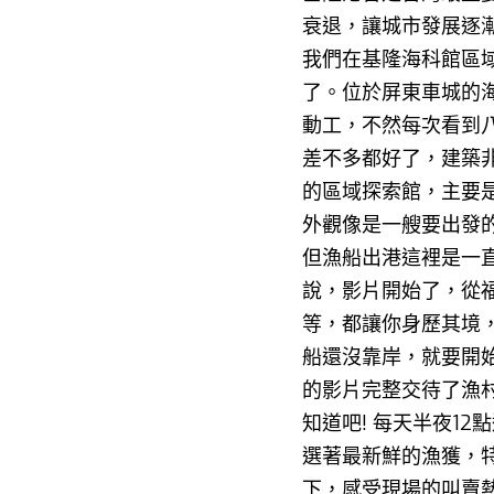
衰退，讓城市發展逐
我們在
基隆海科館區
了。位於屏東車城的
動工，不然每次看到
差不多都好了，建築
的區域探索館，主要
外觀像是一艘要出發
但漁船出港這裡是一
說，影片開始了，從
等，都讓你身歷其境
船還沒靠岸，就要開
的影片完整交待了漁
知道吧!
每天半夜12
選著最新鮮的漁獲，特
下，感受現場的叫賣