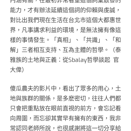
內涵有關，在最初非常看重這個詞彙散發的
能力，才有辦法延續這個詞的仰賴與虔誠，
對比出我們現在生活在台北市這個大都惠世
界，凡事講求利益的環境，是無法擁有像這
樣的事情發生。「真相」、「共識」、「和
解」三者相互支持、互為主體的哲學。（泰
雅族的土地與正義：從
Sbalay
哲學談起
官
大偉）
傻瓜農夫的影片中，看出了眾多的用心，土
地與族群的關係，是多麽密切，往往人們都
只會把重點放在眼前直視的前方，會忘記看
向周圍，而忘卻其實早有擁有的東西，我非
常認同老師所說，也很感謝將這一切分享給