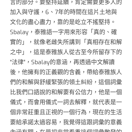
言的部分。要堅持延續，肯定需要更多人的
加入與守護，
6
、
7
年的時間在這片土地與
文化的盡心盡力，靠的是屹立不搖堅持。
Sbalay
，泰雅語一字用來形容「真的、確
實的」，就像老雌失所講到「真相存在和解
之中」，這是泰雅族人從古至今所留存下的
“法律”，
Sbalay
的意涵，再透過中文解讀
後，他擁有的正義觀的含義，帶給泰雅族人
們的和解與舒緩緊張的領土糾紛，這個詞彙
比我們口語說的和解要有公信力，他是一個
儀式，而會用儀式一詞去解釋，就代表是一
個非常莊重且正視的一個行為，現在的生活
要給承諾太過容易，我覺得這跟詞彙的意義