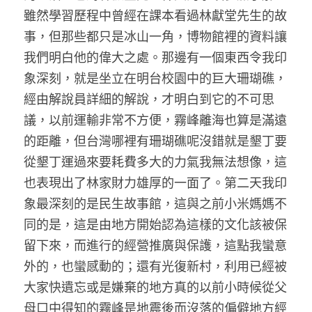
雖然學習歷程中曾經在課本看過林獻堂先生的故
事，但那些都只是冰山一角，博物館裡的資料讓
我們明白他的偉大之處。那邊有一個東西令我印
象深刻，就是坐立在明台校園中的巨大珊瑚礁，
經由解說員詳細的解說，才明白到它的不可思
議，以前運輸非常不方便，霧峰離海也算是滿遠
的距離，但台灣哪裡有珊瑚礁呢沒錯就是墾丁要
從墾丁運過來要耗費多大的力氣我無法想像，這
也表現出了林家財力雄厚的一面了。第二天我印
象最深刻的是民生故事館，這與之前小米媽媽不
同的是，這是由地方開始認為這樣的文化該被保
留下來，而進行的經營推廣與保護，這點我蠻意
外的，也蠻感動的；還有光復新村，利用已經被
大家快遺忘或是嫌棄的地方真的以前小時候從父
母口中得知的霧峰是地震後而沒落的偏僻地方經