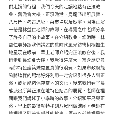
們走讀的行程。我們今天的走讀地點有正濱教
會、舊漁會大樓、正濱漁港、烏龍派出所展覽、
八尺門、考古遺址、菜市場以及廟宇。因為正濱
一帶是林益仁老師的故鄉，在導覽之中老師分享
了許多自己的小故事。在介紹教會、漁港時，林
益仁老師跟我們講述的舊時代風光彷彿栩栩如生
地呈現在眼前。早上老師介紹完正濱教會後，我
們走到舊漁會大樓。我覺得這麼大、富含歷史意
義的特色建築妹閒置真的很浪費，如果市政府能
夠將這樣的場地好好利用一定會吸引很多人到正
濱，或是能夠保存當地的文化。後來我們看了烏
龍派出所與正濱在地特色結合的展覽，老師在裡
面跟我們講述了小學時的故事，介紹和平島與正
濱。早上的最後就轉移到八尺門做結尾。老師在
這裡講了阿美族部落的故事，原來以前這裡是垃