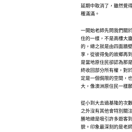
延期中取消了，雖然覺
穫滿滿。
一開始老師先問我們關
住的一樣，不是高樓大
的，總之就是由四面牆
享，從彼得兔的故鄉再
是當地原住民卻認為那
終收回部分所有權，對
定是一個侷限的空間，
大，像澳洲原住民一樣
從小到大去過基隆的次
之外沒有其他會特別關
勝地總是吸引許多遊客
貌。印象最深刻的是老