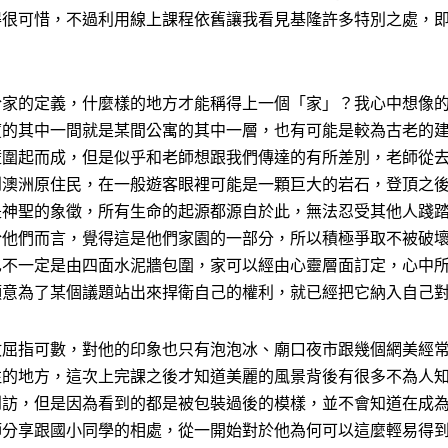
得很可惜，不過利用線上課程依舊讓我看見基隆許多特別之處，
於家的定義，什麼樣的地方才能稱得上一個「家」？我心中想像
廈的其中一間就是某間公寓的其中一層，也有可能是較為古老的
壁圍起而成，但是似乎和老師想跟我們傳達的有所差別，老師從
到澳洲原住民，在一般遊客眼裡可能是一顆巨大的岩石，登頂之
是神聖的象徵，所有生命的起源都源自於此，無法忍受其他人踐
於他們而言，覺得這是他們家園的一部分，所以積極爭取不被破
也不一定是由四面水泥牆包圍，家可以經由心靈層面訂定，心中
願意為了某個議題站出來捍衛自己的權利，就已經把它納入自己
數屈指可數，對他的印象也只有泡泡冰、廟口夜市跟幾個網美經
注的地方，這次上完課之後才知道美麗的風景背後有很多不為人
到訪，但是因為看到的都是被包裝過後的模樣，並不會知道在成
師分享跟國小同學的相處，從一開始對於他為何可以這麼輕易得