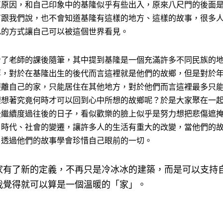
正原因，和自己印象中的基隆似乎有些出入，原來八尺門的後面
有跟我們說，也不會知道基隆有這樣的地方、這樣的故事，很多
己的方式讓自己可以被這個世界看見。
看了老師的課後隨筆，其中提到基隆是一個充滿許多不同民族的
等，對於在基隆出生的後代而言這裡就是他們的故鄉，但是對於
遷離自己的家，只能居住在其他地方，對於他們而言這裡最多只
裡想著究竟何時才可以回到心中所想的故鄉呢？於是大家聚在一
後繼續度過往後的日子，看似歡樂的臉上似乎是努力想把悲傷遮
，時代、社會的變遷，讓許多人的生活有重大的改變，當他們的
，透過他們的故事學會珍惜自己眼前的一切。
家有了新的定義，不再只是冷冰冰的建築，而是可以支持
我覺得就可以算是一個溫暖的「家」。