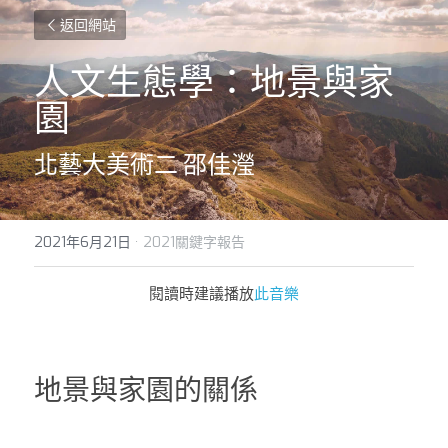
返回網站
人文生態學：地景與家
園
北藝大美術二 邵佳瀅
2021年6月21日
·
2021關鍵字報告
閱讀時建議播放
此音樂
地景與家園的關係