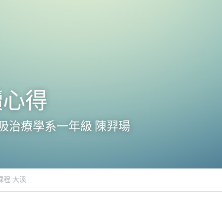
讀心得
吸治療學系一年級 陳羿瑒
課程 大溪