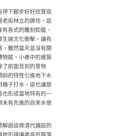
有停下腳步好好欣賞這
著老街林立的牌坊，這
會有各式的雕刻如龍、
發生過文化衝擊，讓有
居，雖然當天並沒有開
博物館。小巷中的建築
除了前面見到的景物
傾斜的特性引進地下水
用桶子打水，這也讓居
這也形成當地特有的一
稍未有先進的自來水使
師解說這條清代鋪設的
階地形接壤處高低階落