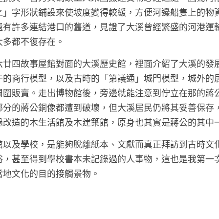
之」字形狀鋪設來使坡度變得較緩，方便河邊船隻上的物
還有許多連結港口的舊道，見證了大溪曾經繁盛的河港運
多都不復存在。 
六廿四故事屋館對面的大溪歷史館，裡面介紹了大溪的發
牛的商行模型，以及古時的「第議通」城門模型，城外的
周圍販賣。走出博物館後，旁邊就能注意到佇立在那的蔣
部分的蔣公銅像都遭到破壞，但大溪居民仍將其妥善保存
過改造的木生活館及木建築館，原身也其實是蔣公的其中一
館以及學校，是能夠脫離紙本、文獻而真正拜訪到古時文
俗，甚至得到學校書本未記錄過的人事物，這也是我第一
當地文化的目的接觸景物。 