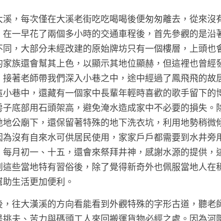
大溪，每次僅在大溪老街吃吃喝喝後便匆匆離去，從來沒
。在一早花了兩個多小時的交通車程後，首先參觀的是沿
不同，大部分未經改建的原始牌坊只有一個樓層，上頭也
的家族還會幫其上色，以顯示其地位顯赫，但這裡也曾經
。接著老師帶我們深入小巷之中，途中經過了鳳飛飛的故
這小巷中，還藏有一個家中長輩年輕時喜歡的歌手留下的
房子底部用石頭架高，避免淹水造成家中不必要的損失。
地地公廟下，還保留著特殊的地下洗衣坑，利用地勢稍微
因為沒有自來水可供居民使用，家家戶戶都需要到水井旁
，每月初一、十五，還會來祭拜井神，感謝水源的提供，
到這些當地特有習俗後，除了覺得新奇外也佩服當地人在
助生活更加便利。 
後，往大漢溪的方向看能看到外觀特殊的字形古道，聽老
是挑夫、苦力與碼頭工人來回搬運貨物必經之處。因為河