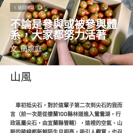
返回網站
不論是參與或被參與體
系，大家都努力活著
文_簡婉庭
山風
　車初抵尖石，對於這輩子第二次到尖石的我而
言（前一次是從棲蘭100縣林道進入鴛鴦湖，行
政區屬尖石，由宜蘭縣管轄），這裡的空氣、山
脈的稜線都新鮮陌生且明亮，吸引人觀賞，也召