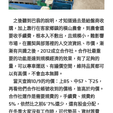
　之後聽到巴翁的說明，才知道過去是給盤商收
購，加上靠行在客家鄉鎮的橫山農會，到農會還
要收手續費，根本入不敷出，且規模小，難影響
市場，在團契與部落裡的人交流資訊、市價，漸
漸有共識之後，2012成立合作社。合作社最重
要的功能是達到規模經濟的效果，有了足夠的
量，可以專車運送、有議價空間，維持品質都可
以有高價，不會血本無歸。
　當天查詢10/9的均價：上85、中57、下25，
再看他們合作社帳號收到的價格，皆高於均價。
合作社運作是需要規費的，手續費、規費約
5%，依然比之前6~7%還少，還有股金分配，
在冬季大家沒有工作時，可代墊苗、資材等費