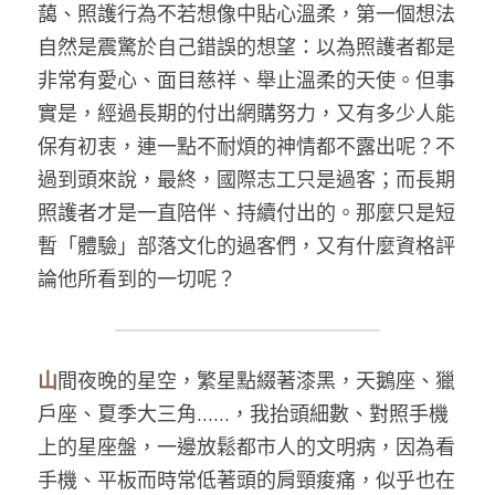
藹、照護行為不若想像中貼心溫柔，第一個想法
自然是震驚於自己錯誤的想望：以為照護者都是
非常有愛心、面目慈祥、舉止溫柔的天使。但事
實是，經過長期的付出網購努力，又有多少人能
保有初衷，連一點不耐煩的神情都不露出呢？不
過到頭來說，最終，國際志工只是過客；而長期
照護者才是一直陪伴、持續付出的。那麼只是短
暫「體驗」部落文化的過客們，又有什麼資格評
論他所看到的一切呢？
山
間夜晚的星空，繁星點綴著漆黑，天鵝座、獵
戶座、夏季大三角……，我抬頭細數、對照手機
上的星座盤，一邊放鬆都市人的文明病，因為看
手機、平板而時常低著頭的肩頸痠痛，似乎也在