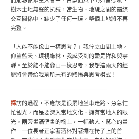
們能想像眾生大會中，百獸面具下的如雷怒吼、
樹木土地無聲的抗議，當生物、地貌之間的錯綜
交互關係中，缺少了任何一環，整個土地將不再
完整。
「人能不能像山一樣思考？」我佇立山間土地，
仰望藍天、環視綠林，我感受到的盡是祥和與寧
靜。至於能不能像山一樣思考，我想這兩天的經
歷將會帶給我前所未有的體悟與思考模式！
探
訪的過程，不應該是很累地坐車走路、急急忙
忙觀光，而是要深入當地文化、擁有當地人的眼
光。兩旁畫滿壁畫的橋上，一幅動人、驚心的畫
作－一位長者正拿著酒杯對著擺在椅子上的首