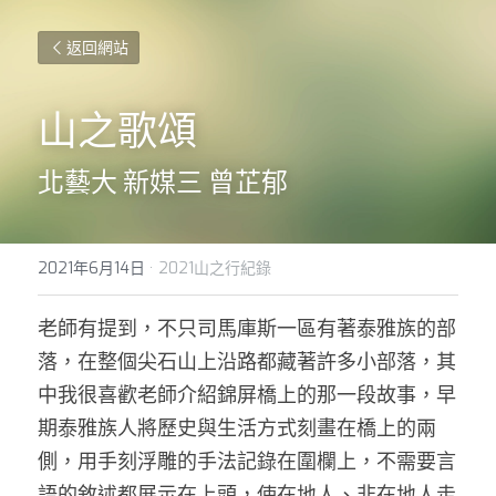
返回網站
山之歌頌
北藝大 新媒三 曾芷郁
2021年6月14日
·
2021山之行紀錄
老師有提到，不只司馬庫斯一區有著泰雅族的部
落，在整個尖石山上沿路都藏著許多小部落，其
中我很喜歡老師介紹錦屏橋上的那一段故事，早
期泰雅族人將歷史與生活方式刻畫在橋上的兩
側，用手刻浮雕的手法記錄在圍欄上，不需要言
語的敘述都展示在上頭，使在地人、非在地人走