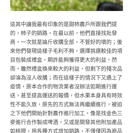
這其中讓我最有印象的是甜柿農戶所跟我們提
的，柿子的銷路，在最以前，他們直接找批發
商，一次就是論斤收購全部，不管好的壞的；後
來他們發現這樣子毛利不夠，選擇挑選較佳的項
目包裝成禮盒，期許能夠獲得更大的利益，然
而，雖然禮盒換來較大的利益，但剩下的殘次品
卻淪為沒人收購；而在這樣子的情況下又遇上了
疫情，原本合作的物流業者沒辦法如期進行運
送，甚至提高運送的報價，但水果本身具有時效
性不能久放，原先的方式無法再繼續進行，被迫
之下他們開始針對農作進行加工，像是找金色三
麥進行合作製成啤酒，又或是開發其他附加產品
如桃膠，用各種方式增加銷路，不僅僅因為商品